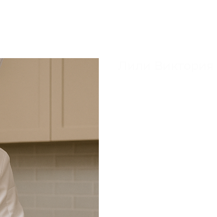
Лили Виктория 
приготовление еды дома
красивые и вкусные блю
сервировка и подача по
Раздел: Специалисты